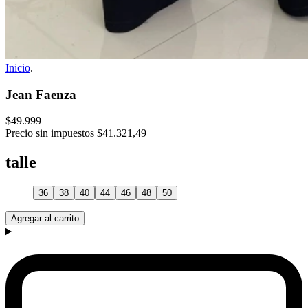
Inicio
.
Jean Faenza
$49.999
Precio sin impuestos
$41.321,49
talle
36
38
40
44
46
48
50
Agregar al carrito