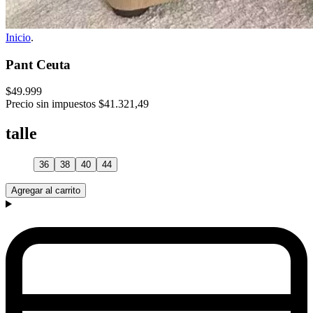
Inicio
.
Pant Ceuta
$49.999
Precio sin impuestos
$41.321,49
talle
36
38
40
44
Agregar al carrito